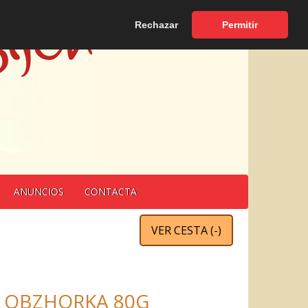
Español
|
English
Rechazar
Permitir
ANUNCIOS
CONTACTA
VER CESTA (
-
)
S OBZHORKA 80G