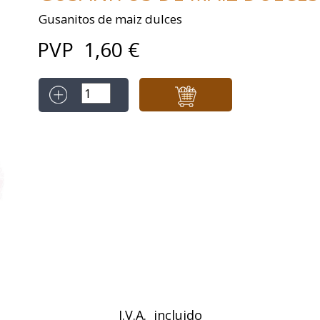
Gusanitos de maiz dulces
PVP
1,60
€
I.V.A. incluido