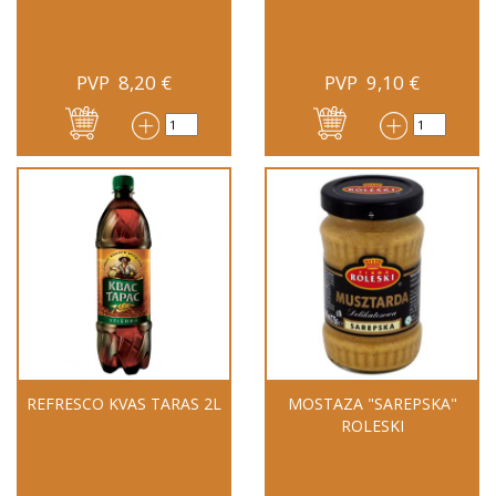
PVP
8,20
€
PVP
9,10
€
REFRESCO KVAS TARAS 2L
MOSTAZA "SAREPSKA"
ROLESKI