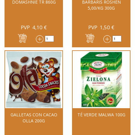
DOMASHNIE TR 860G
BARBARIS ROSHEN
5,00/KG 300G
PVP
4,10
€
PVP
1,50
€
GALLETAS CON CACAO
TÉ VERDE MALWA 100G
OLLA 200G