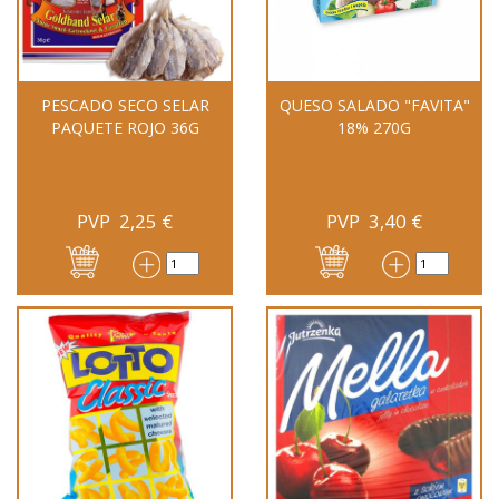
PESCADO SECO SELAR
QUESO SALADO "FAVITA"
PAQUETE ROJO 36G
18% 270G
PVP
2,25
€
PVP
3,40
€