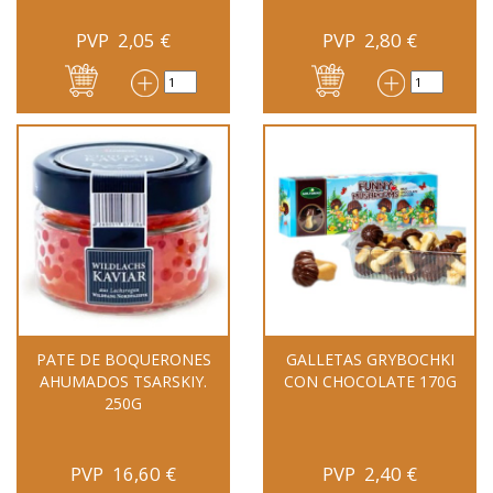
PVP
2,05
€
PVP
2,80
€
PATE DE BOQUERONES
GALLETAS GRYBOCHKI
AHUMADOS TSARSKIY.
CON CHOCOLATE 170G
250G
PVP
16,60
€
PVP
2,40
€