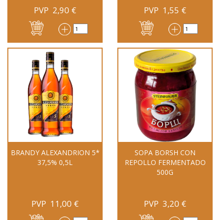
PVP
2,90
€
PVP
1,55
€
BRANDY ALEXANDRION 5*
SOPA BORSH CON
37,5% 0,5L
REPOLLO FERMENTADO
500G
PVP
11,00
€
PVP
3,20
€