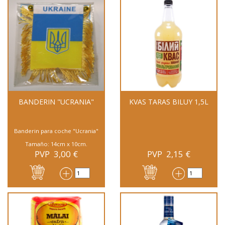
BANDERIN "UCRANIA"
KVAS TARAS BILUY 1,5L
Banderin para coche "Ucrania"
Tamaño: 14cm x 10cm.
PVP
3,00
€
PVP
2,15
€