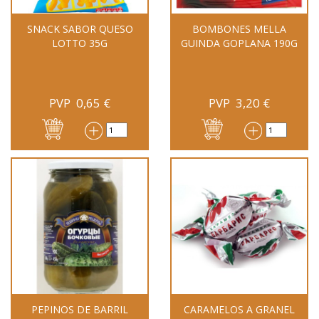
SNACK SABOR QUESO
BOMBONES MELLA
LOTTO 35G
GUINDA GOPLANA 190G
PVP
0,65
€
PVP
3,20
€
PEPINOS DE BARRIL
CARAMELOS A GRANEL