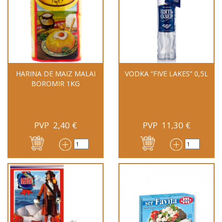
HARINA DE MAIZ MALAI
VODKA “FIVE LAKES” 0,5L
BOROMIR 1KG
PVP
2,40
€
PVP
11,30
€