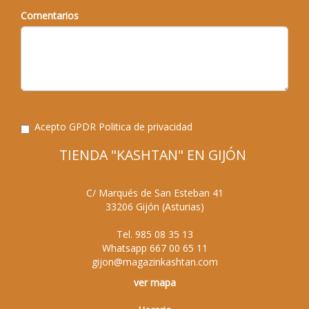
Comentarios
Acepto GPDR
Politica de privacidad
TIENDA "KASHTAN" EN GIJÓN
C/ Marqués de San Esteban 41
33206
Gijón
(
Asturias
)
Tel.
985 08 35 13
Whatsapp
667 00 65 11
gijon@magazinkashtan.com
ver mapa