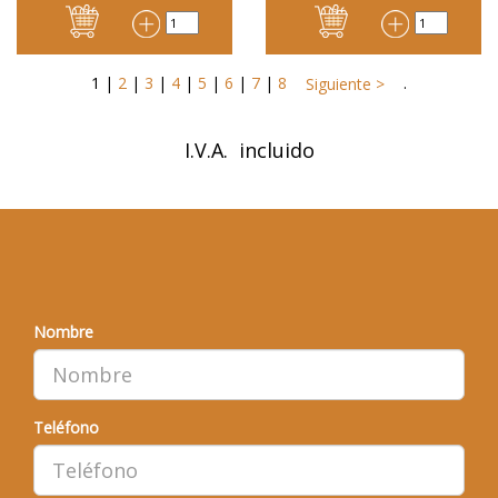
1
|
2
|
3
|
4
|
5
|
6
|
7
|
8
.
Siguiente >
I.V.A. incluido
¿QUIERE QUE LE LLAMEMOS?
Nombre
Teléfono