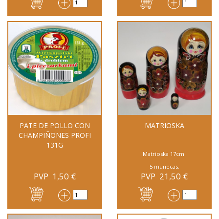
PATE DE POLLO CON
MATRIOSKA
CHAMPIÑONES PROFI
131G
Matrioska 17cm.
5 muñecas.
PVP
1,50
€
PVP
21,50
€