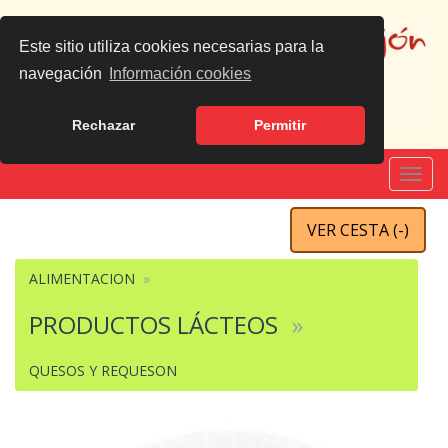
Este sitio utiliza cookies necesarias para la
navegación
Información cookies
Rechazar
Permitir
Español
|
English
Toggl
navig
VER CESTA (
-
)
ALIMENTACION
PRODUCTOS LÁCTEOS
QUESOS Y REQUESON