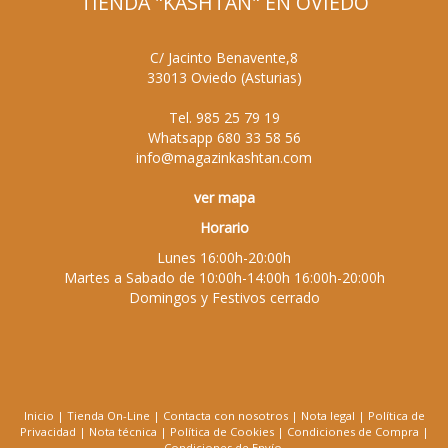
TIENDA "KASHTAN" EN OVIEDO
C/ Jacinto Benavente,8
33013
Oviedo
(
Asturias
)
Tel.
985 25 79 19
Whatsapp
680 33 58 56
info@magazinkashtan.com
ver mapa
Horario
Lunes 16:00h-20:00h
Martes a Sabado de 10:00h-14:00h 16:00h-20:00h
Domingos y Festivos cerrado
Inicio
|
Tienda On-Line
|
Contacta con nosotros
|
Nota legal
|
Política de
Privacidad
|
Nota técnica
|
Política de Cookies
|
Condiciones de Compra
|
Condiciones de Envío