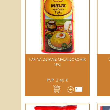
HARINA DE MAIZ MALAI BOROMIR
1KG
PVP
2,40
€