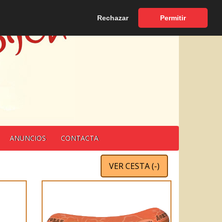
Español
|
English
Rechazar
Permitir
ANUNCIOS
CONTACTA
VER CESTA (
-
)