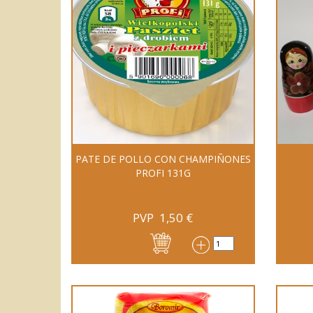
PATE DE POLLO CON CHAMPIÑONES
PROFI 131G
PVP
1,50
€