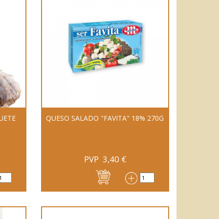
UETE
QUESO SALADO "FAVITA" 18% 270G
PVP
3,40
€