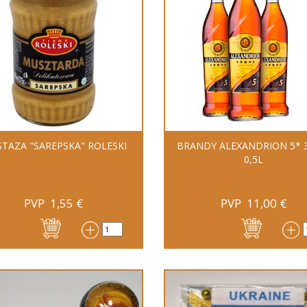
TAZA "SAREPSKA" ROLESKI
BRANDY ALEXANDRION 5* 
0,5L
PVP
1,55
€
PVP
11,00
€