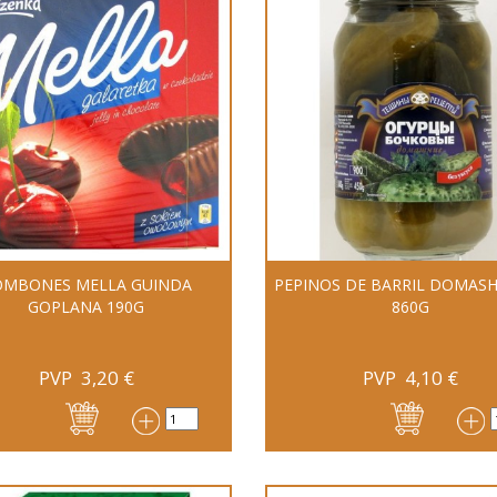
OMBONES MELLA GUINDA
PEPINOS DE BARRIL DOMASH
GOPLANA 190G
860G
PVP
3,20
€
PVP
4,10
€