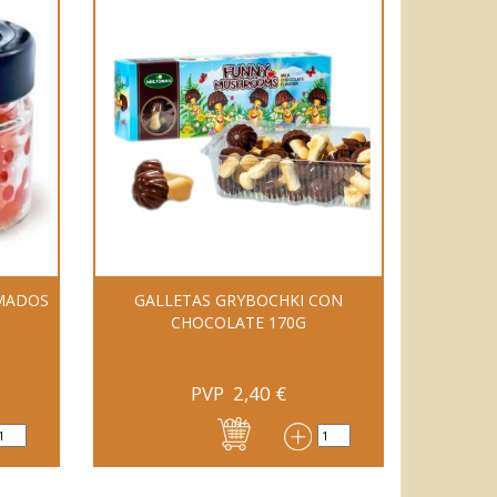
MADOS
GALLETAS GRYBOCHKI CON
CHOCOLATE 170G
PVP
2,40
€