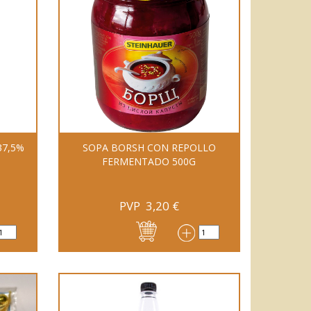
37,5%
SOPA BORSH CON REPOLLO
FERMENTADO 500G
PVP
3,20
€