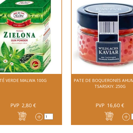
TÉ VERDE MALWA 100G
PATE DE BOQUERONES AHU
TSARSKIY. 250G
PVP
2,80
€
PVP
16,60
€