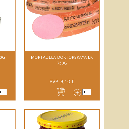
00G
MORTADELA DOKTORSKAYA LK
750G
PVP
9,10
€