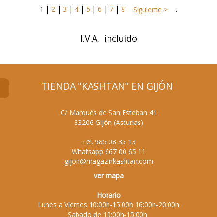
1
|
2
|
3
|
4
|
5
|
6
|
7
|
8
.
Siguiente >
I.V.A. incluido
TIENDA "KASHTAN" EN GIJÓN
C/ Marqués de San Esteban 41
33206
Gijón
(
Asturias
)
Tel.
985 08 35 13
Whatsapp
667 00 65 11
gijon@magazinkashtan.com
ver mapa
Horario
Lunes a Viernes 10:00h-15:00h 16:00h-20:00h
Sabado de 10:00h-15:00h