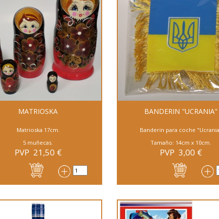
MATRIOSKA
BANDERIN "UCRANIA"
Matrioska 17cm.
Banderin para coche "Ucrani
5 muñecas.
Tamaño: 14cm x 10cm.
PVP
21,50
€
PVP
3,00
€