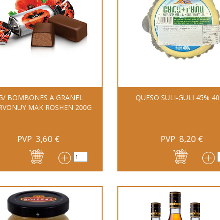
G/ BOMBONES A GRANEL
QUESO SULI-GULI 45% 4
RVONUY MAK ROSHEN 200G
PVP
3,60
€
PVP
8,20
€