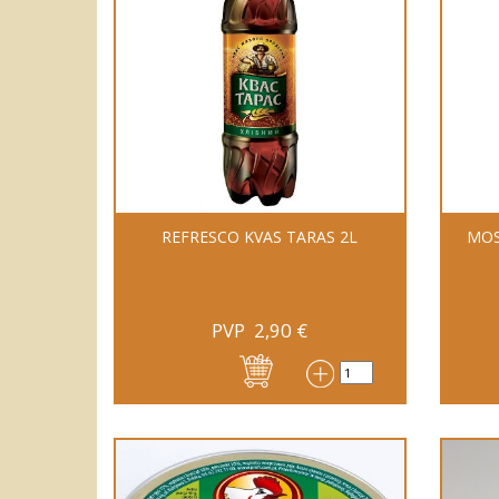
REFRESCO KVAS TARAS 2L
MOS
PVP
2,90
€