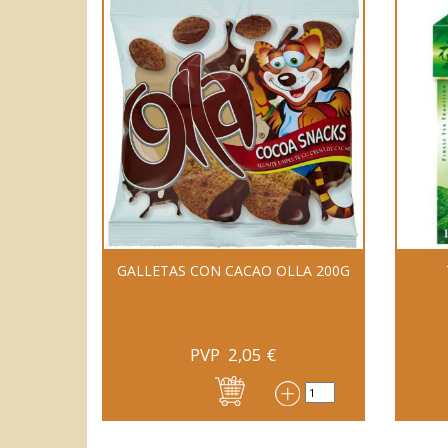
GALLETAS CON CACAO OLLA 200G
PVP
2,05
€