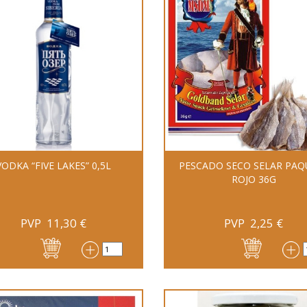
VODKA “FIVE LAKES” 0,5L
PESCADO SECO SELAR PAQ
ROJO 36G
PVP
11,30
€
PVP
2,25
€