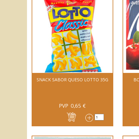
SNACK SABOR QUESO LOTTO 35G
B
PVP
0,65
€