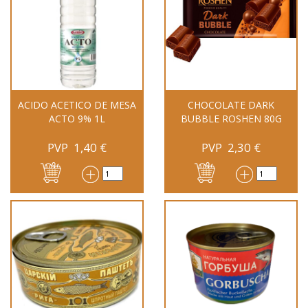
ACIDO ACETICO DE MESA
CHOCOLATE DARK
ACTO 9% 1L
BUBBLE ROSHEN 80G
PVP
1,40
€
PVP
2,30
€