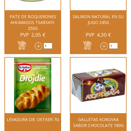
PATE DE BOQUERONES
SALMON NATURAL EN SU
AHUMADOS TSARSKIY.
JUGO 245G
250G
PVP
2,05
€
PVP
4,30
€
LEVADURA DR. OETKER 7G
GALLETAS KOROVKA
SABOR CHOCOLATE 180G