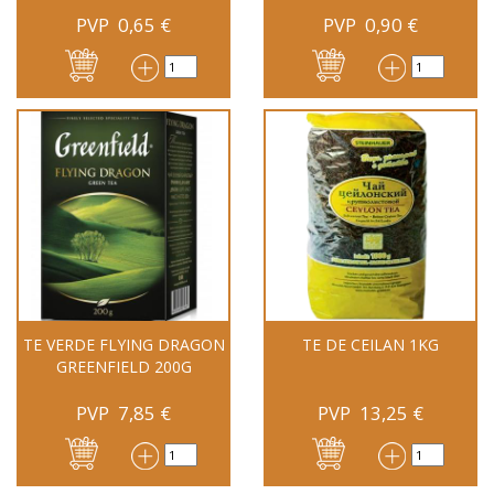
PVP
0,65
€
PVP
0,90
€
TE VERDE FLYING DRAGON
TE DE CEILAN 1KG
GREENFIELD 200G
PVP
7,85
€
PVP
13,25
€