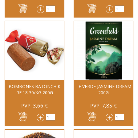
BOMBONES BATONCHIK
TE VERDE JASMINE DREAM
RF 18,30/KG 200G
200G
PVP
3,66
€
PVP
7,85
€