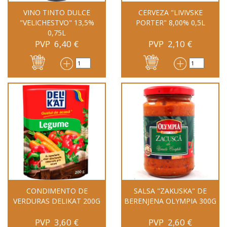
VINO TINTO DULCE
CERVEZA "LIVIVSKE
"VELICHESTVO" 13,5%
PORTER" 8,00% 0,5L
0,75L
PVP
6,40
€
PVP
2,10
€
CONDIMENTO DE
SALSA "ZAKUSKA" DE
VERDURAS DELIKAT 200G
BERENJENA OLYMPIA 300G
PVP
3,60
€
PVP
2,60
€