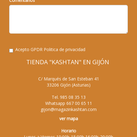
Comentarios
Acepto GPDR
Politica de privacidad
TIENDA "KASHTAN" EN GIJÓN
C/ Marqués de San Esteban 41
33206
Gijón
(
Asturias
)
Tel.
985 08 35 13
Whatsapp
667 00 65 11
gijon@magazinkashtan.com
ver mapa
Horario
Lunes a Viernes 10:00h-15:00h 16:00h-20:00h