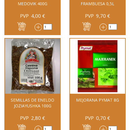
MEDOVIK 400G
FRAMBUESA 0,5L
PVP
4,00
€
PVP
9,70
€
SEMILLAS DE ENELDO
MEJORANA PYMAT 8G
JOZIAYUSHKA 100G
PVP
2,80
€
PVP
0,70
€