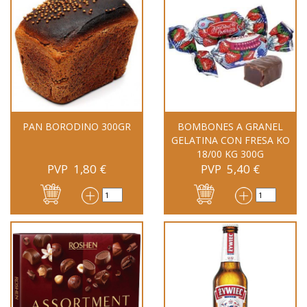
PAN BORODINO 300GR
BOMBONES A GRANEL
GELATINA CON FRESA KO
18/00 KG 300G
PVP
1,80
€
PVP
5,40
€