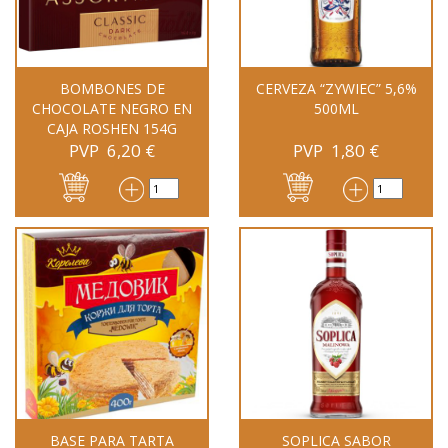
BOMBONES DE
CERVEZA “ZYWIEC” 5,6%
CHOCOLATE NEGRO EN
500ML
CAJA ROSHEN 154G
PVP
6,20
€
PVP
1,80
€
BASE PARA TARTA
SOPLICA SABOR