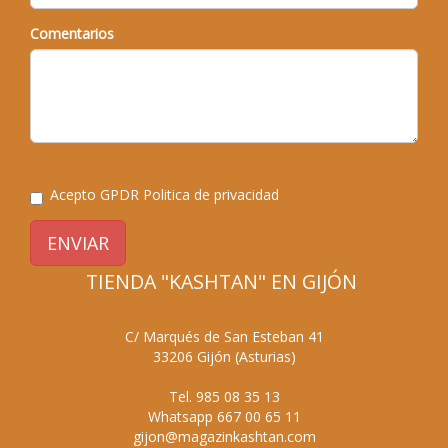
Comentarios
Acepto GPDR
Politica de privacidad
ENVIAR
TIENDA "KASHTAN" EN GIJÓN
C/ Marqués de San Esteban 41
33206
Gijón
(
Asturias
)
Tel.
985 08 35 13
Whatsapp
667 00 65 11
gijon@magazinkashtan.com