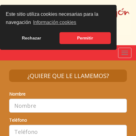
Este sitio utiliza cookies necesarias para la
navegación
Información cookies
Rechazar
Permitir
Español
|
English
Toggl
navig
¿QUIERE QUE LE LLAMEMOS?
Nombre
Teléfono