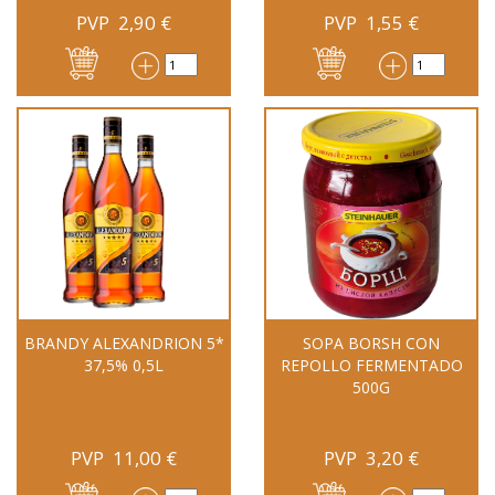
PVP
2,90
€
PVP
1,55
€
BRANDY ALEXANDRION 5*
SOPA BORSH CON
37,5% 0,5L
REPOLLO FERMENTADO
500G
PVP
11,00
€
PVP
3,20
€