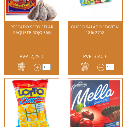
PESCADO SECO SELAR
QUESO SALADO "FAVITA"
PAQUETE ROJO 36G
18% 270G
PVP
2,25
€
PVP
3,40
€