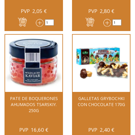
PVP
2,05
€
PVP
2,80
€
PATE DE BOQUERONES
GALLETAS GRYBOCHKI
AHUMADOS TSARSKIY.
CON CHOCOLATE 170G
250G
PVP
16,60
€
PVP
2,40
€