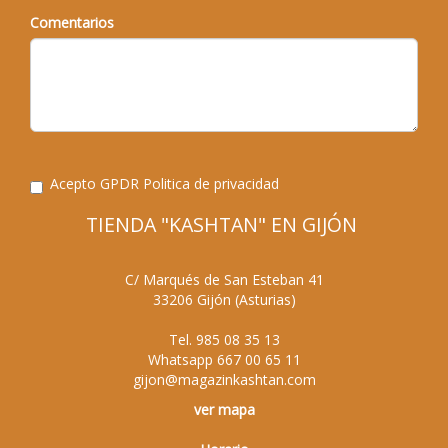
Comentarios
Acepto GPDR
Politica de privacidad
TIENDA "KASHTAN" EN GIJÓN
C/ Marqués de San Esteban 41
33206
Gijón
(
Asturias
)
Tel.
985 08 35 13
Whatsapp
667 00 65 11
gijon@magazinkashtan.com
ver mapa