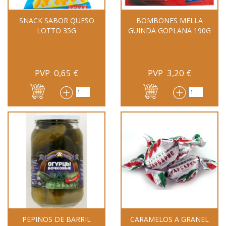
SNACK SABOR QUESO
BOMBONES MELLA
LOTTO 35G
GUINDA GOPLANA 190G
PVP
0,65
€
PVP
3,20
€
PEPINOS DE BARRIL
CARAMELOS A GRANEL