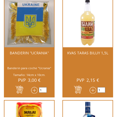
BANDERIN "UCRANIA"
KVAS TARAS BILUY 1,5L
Banderin para coche "Ucrania"
Tamaño: 14cm x 10cm.
PVP
3,00
€
PVP
2,15
€