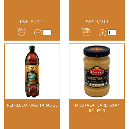
PVP
8,20
€
PVP
9,10
€
REFRESCO KVAS TARAS 2L
MOSTAZA "SAREPSKA"
ROLESKI