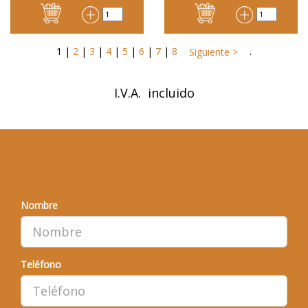
1
|
2
|
3
|
4
|
5
|
6
|
7
|
8
.
Siguiente >
I.V.A. incluido
¿QUIERE QUE LE LLAMEMOS?
Nombre
Teléfono