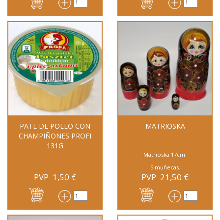
PATE DE POLLO CON
MATRIOSKA
CHAMPIÑONES PROFI
131G
Matrioska 17cm.
5 muñecas.
PVP
1,50
€
PVP
21,50
€