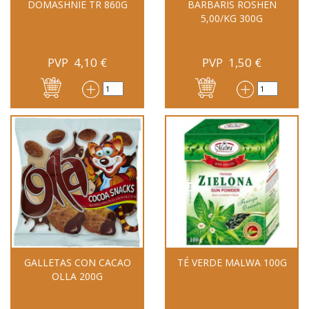
DOMASHNIE TR 860G
BARBARIS ROSHEN
5,00/KG 300G
PVP
4,10
€
PVP
1,50
€
GALLETAS CON CACAO
TÉ VERDE MALWA 100G
OLLA 200G