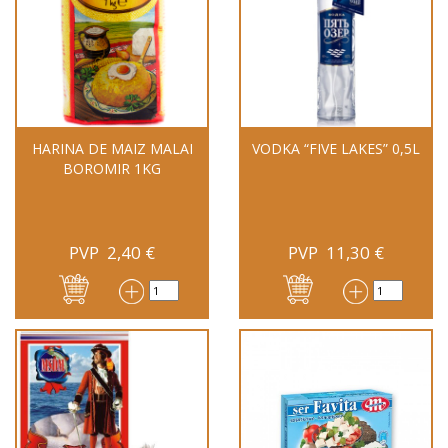
HARINA DE MAIZ MALAI
VODKA “FIVE LAKES” 0,5L
BOROMIR 1KG
PVP
2,40
€
PVP
11,30
€