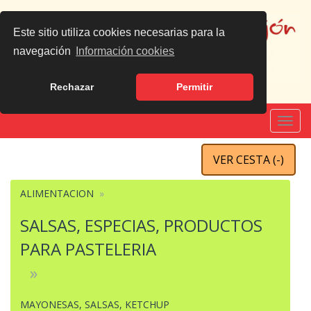
Este sitio utiliza cookies necesarias para la
navegación
Información cookies
Rechazar
Permitir
Español
|
English
Toggl
navig
VER CESTA (
-
)
ALIMENTACION
SALSAS, ESPECIAS, PRODUCTOS
PARA PASTELERIA
MAYONESAS, SALSAS, KETCHUP